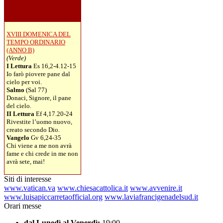
XVIII DOMENICA DEL
TEMPO ORDINARIO
(ANNO B)
(Verde)
I Lettura
Es 16,2-4.12-15
Io farò piovere pane dal
cielo per voi.
Salmo
(Sal 77)
Donaci, Signore, il pane
del cielo.
II Lettura
Ef 4,17.20-24
Rivestite l’uomo nuovo,
creato secondo Dio.
Vangelo
Gv 6,24-35
Chi viene a me non avrà
fame e chi crede in me non
avrà sete, mai!
Siti di interesse
www.vatican.va
www.chiesacattolica.it
www.avvenire.it
www.luisapiccarretaofficial.org
www.laviafrancigenadelsud.it
Orari messe
dal Lunedì al Venerdì:
19:00