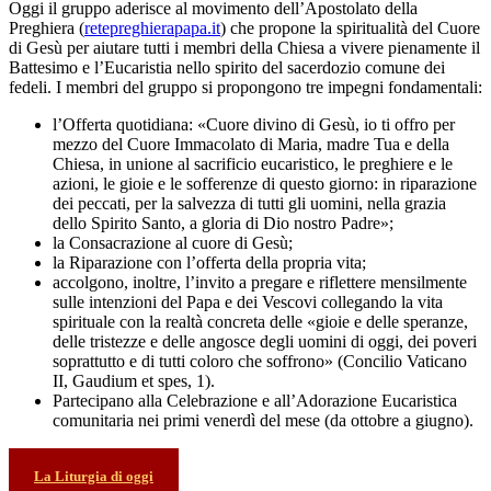
Oggi il gruppo aderisce al movimento dell’Apostolato della
Preghiera (
retepreghierapapa.it
) che propone la spiritualità del Cuore
di Gesù per aiutare tutti i membri della Chiesa a vivere pienamente il
Battesimo e l’Eucaristia nello spirito del sacerdozio comune dei
fedeli. I membri del gruppo si propongono tre impegni fondamentali:
l’Offerta quotidiana: «Cuore divino di Gesù, io ti offro per
mezzo del Cuore Immacolato di Maria, madre Tua e della
Chiesa, in unione al sacrificio eucaristico, le preghiere e le
azioni, le gioie e le sofferenze di questo giorno: in riparazione
dei peccati, per la salvezza di tutti gli uomini, nella grazia
dello Spirito Santo, a gloria di Dio nostro Padre»;
la Consacrazione al cuore di Gesù;
la Riparazione con l’offerta della propria vita;
accolgono, inoltre, l’invito a pregare e riflettere mensilmente
sulle intenzioni del Papa e dei Vescovi collegando la vita
spirituale con la realtà concreta delle «gioie e delle speranze,
delle tristezze e delle angosce degli uomini di oggi, dei poveri
soprattutto e di tutti coloro che soffrono» (Concilio Vaticano
II, Gaudium et spes, 1).
Partecipano alla Celebrazione e all’Adorazione Eucaristica
comunitaria nei primi venerdì del mese (da ottobre a giugno).
La Liturgia di oggi