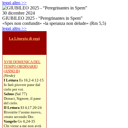
leggi altro >>
30 dicembre 2024
GIUBILEO 2025 - “Peregrinantes in Spem”
«Spes non confundit» «la speranza non delude» (Rm 5,5)
leggi altro >>
La Liturgia di oggi
XVIII DOMENICA DEL
TEMPO ORDINARIO
(ANNO B)
(Verde)
I Lettura
Es 16,2-4.12-15
Io farò piovere pane dal
cielo per voi.
Salmo
(Sal 77)
Donaci, Signore, il pane
del cielo.
II Lettura
Ef 4,17.20-24
Rivestite l’uomo nuovo,
creato secondo Dio.
Vangelo
Gv 6,24-35
Chi viene a me non avrà