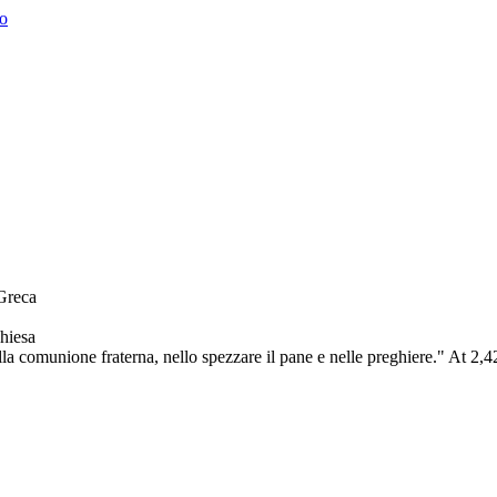
o
 Greca
chiesa
lla comunione fraterna, nello spezzare il pane e nelle preghiere." At 2,4