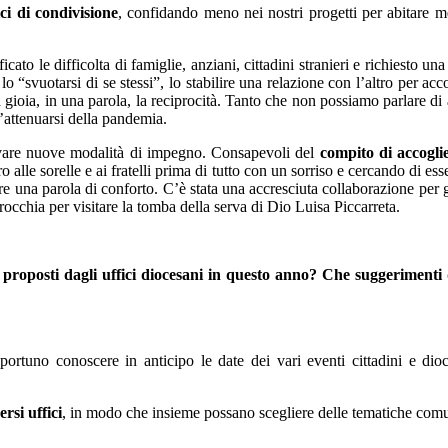
ici di condivisione
, confidando meno nei nostri progetti per abitare m
o le difficolta di famiglie, anziani, cittadini stranieri e richiesto un
lo “svuotarsi di se stessi”, lo stabilire una relazione con l’altro per ac
, la gioia, in una parola, la reciprocità. Tanto che non possiamo parlare di
attenuarsi della pandemia.
ovare nuove modalità di impegno. Consapevoli del
compito di accogli
alle sorelle e ai fratelli prima di tutto con un sorriso e cercando di es
mpre una parola di conforto. C’è stata una accresciuta collaborazione p
rrocchia per visitare la tomba della serva di Dio Luisa Piccarreta.
li proposti dagli uffici diocesani in questo anno? Che suggerimenti d
portuno conoscere in anticipo le date dei vari eventi cittadini e dioc
rsi uffici
, in modo che insieme possano scegliere delle tematiche comun