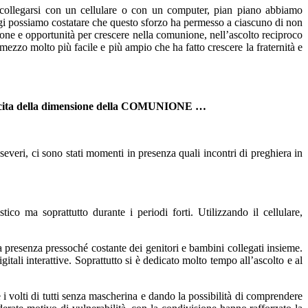
 a collegarsi con un cellulare o con un computer, pian piano abbiamo
gi possiamo costatare che questo sforzo ha permesso a ciascuno di non
sione e opportunità per
crescere
nella comunione, nell’ascolto reciproco
n mezzo molto più facile e più ampio che ha fatto crescere la fraternità e
 crescita della dimensione della COMUNIONE …
severi, ci sono stati momenti in presenza quali incontri di preghiera in
ico ma soprattutto durante i periodi forti. Utilizzando il cellulare,
a presenza pressoché costante dei genitori e bambini collegati insieme.
tali interattive. Soprattutto si è dedicato molto tempo all’ascolto e al
 i volti di tutti senza mascherina e dando la possibilità di comprendere