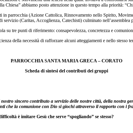
lla Chiesa” abbiamo posto attenzione in questo tempo alla priorità: “Chie
enti in parrocchia (Azione Cattolica, Rinnovamento nello Spirito, Movi
i servizio (Caritas, Accoglienza, Catechisti) culminato nell’assemblea 
 articola su tre punti di riferimento: consapevolezza, concretezza e comunion
ienza della necessità di rafforzare alcuni atteggiamenti e nello stesso t
PARROCCHIA SANTA MARIA GRECA – CORATO
Scheda di sintesi del contributi dei gruppi
nostro sincero contributo a servizio delle nostre città, della nostra gent
nvinti che la comunione con Dio si giochi attraverso il rapporto con i frat
fficoltà è imitare Gesù che serve “spogliando” se stesso?