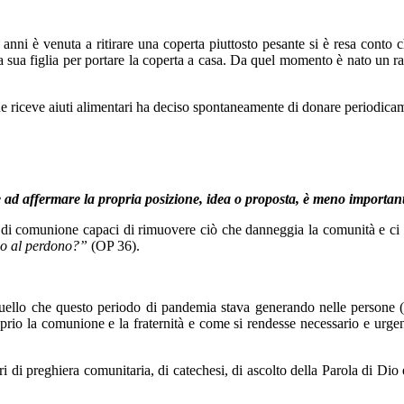
nni è venuta a ritirare una coperta piuttosto pesante si è resa conto c
odia sua figlia per portare la coperta a casa. Da quel momento è nato un 
 riceve aiuti alimentari ha deciso spontaneamente di donare periodica
e ad affermare la propria posizione, idea o proposta, è meno importa
di comunione capaci di rimuovere ciò che danneggia la comunità e ci ri
a o al perdono?”
(OP 36).
uello che questo periodo di pandemia stava generando nelle persone (p
oprio la comunione e la fraternità e come si rendesse necessario e urgente
i di preghiera comunitaria, di catechesi
,
di ascolto della Parola di Dio
e