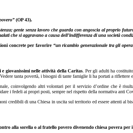
 povero”
(OP 43).
stenza; gente senza lavoro che guarda con angoscia al proprio futur
lati che si aggravano a causa dell’indifferenza di una società condizi
sioni concrete per favorire
“un ricambio generazionale tra gli operat
e giovanissimi nelle attività della Caritas
. Per gli adulti ha costitu
edere tanta povertà, i bisogni di tante famiglie li ha portati a riflettere
le, coinvolgendo altri volontari per il servizio d’ordine che è risulta
uidare i fedeli ai propri posti, sempre nel rispetto della normativa anti Co
ni credibili di una Chiesa in uscita sul territorio ed essere attenti al bi
ontro alla sorella o al fratello povero divenendo
chiesa povera per i