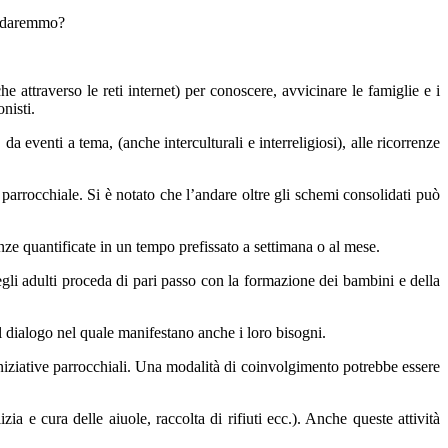
i daremmo?
e attraverso le reti internet) per conoscere, avvicinare le famiglie e i
nisti.
da eventi a tema, (anche interculturali e interreligiosi), alle ricorrenze
parrocchiale. Si è notato che l’andare oltre gli schemi consolidati può
ze quantificate in un tempo prefissato a settimana o al mese.
egli adulti proceda di pari passo con la formazione dei bambini e della
l dialogo nel quale manifestano anche i loro bisogni.
iniziative parrocchiali. Una modalità di coinvolgimento potrebbe essere
ia e cura delle aiuole, raccolta di rifiuti ecc.). Anche queste attività