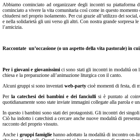
Abbiamo cominciato ad organizzare degli incontri su piattaforma dig
cominciato a vivere la vita comunitaria così come in questo momento 
chiudersi nel proprio isolamento. Per cui grazie all’utilizzo dei social
e nella solidarietà gli uni verso gli altri. Con nostra grande sorpresa l
l’amicizia.
Raccontate
un’occasione (o un aspetto della vita pastorale) in
Per i giovani e giovanissimi
ci sono stati gli incontri in modalità on
chiesa e la preparazione all’animazione liturgica con il canto.
Alcuni gruppi si sono inventati
web-party
cioè momenti di festa, di m
Per
la catechesi dei bambini e dei fanciulli
si è puntato al coinv
quotidianamente sono state inviate immagini collegate alla parola e una
In questo i bambini sono stati dei protagonisti. Gli incontri dei sing
Ciò ha indotto i catechisti a cercare anche nuove modalità di presentaz
racconto del proprio vissuto.
Anche i
gruppi famiglie
hanno adottato la modalità di incontro on-lin