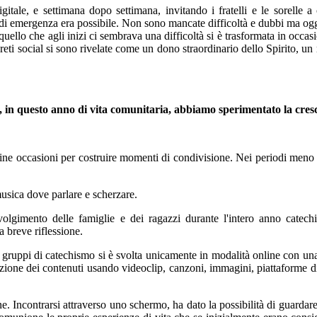
itale, e settimana dopo settimana, invitando i fratelli e le sorelle
di emergenza era possibile. Non sono mancate difficoltà e dubbi ma og
, quello che agli inizi ci sembrava una difficoltà si è trasformata in occa
e reti social si sono rivelate come un dono straordinario dello Spirito, u
 cui, in questo anno di vita comunitaria, abbiamo sperimentato la
 line occasioni per costruire momenti di condivisione. Nei periodi meno 
usica dove parlare e scherzare.
olgimento delle famiglie e dei ragazzi durante l'intero anno catechist
 breve riflessione.
oli gruppi di catechismo si è svolta unicamente in modalità online con un
ione dei contenuti usando videoclip, canzoni, immagini, piattaforme digi
e. Incontrarsi attraverso uno schermo, ha dato la possibilità di guardare