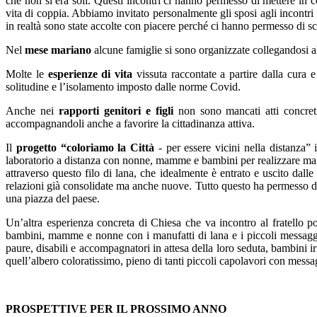
che non si era soli. Questi incontri ci hanno permesso di mettere in 
vita di coppia. Abbiamo invitato personalmente gli sposi agli incontr
in realtà sono state accolte con piacere perché ci hanno permesso di sca
Nel
mese mariano
alcune famiglie si sono organizzate collegandosi a
Molte le
esperienze di vita
vissuta raccontate a partire dalla cura 
solitudine e l’isolamento imposto dalle norme Covid.
Anche nei
rapporti genitori e figli
non sono mancati atti concreti 
accompagnandoli anche a favorire la cittadinanza attiva.
Il
progetto “coloriamo la Città
- per essere vicini nella distanza” 
laboratorio a distanza con nonne, mamme e bambini per realizzare manu
attraverso questo filo di lana, che idealmente è entrato e uscito dalle
relazioni già consolidate ma anche nuove. Tutto questo ha permesso di 
una piazza del paese.
Un’altra esperienza concreta di Chiesa che va incontro al fratello p
bambini, mamme e nonne con i manufatti di lana e i piccoli messaggi.
paure, disabili e accompagnatori in attesa della loro seduta, bambini i
quell’albero coloratissimo, pieno di tanti piccoli capolavori con messa
PROSPETTIVE PER IL PROSSIMO ANNO