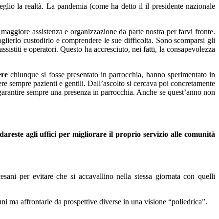
eglio la realtà. La pandemia (come ha detto il il presidente nazionale
a maggiore assistenza e organizzazione da parte nostra per farvi fronte.
coglierlo custodirlo e comprendere le sue difficolta. Sono scomparsi gli
 assistiti e operatori. Questo ha accresciuto, nei fatti, la consapevolezza
ere
chiunque si fosse presentato in parrocchia, hanno sperimentato in
sere sempre pazienti e gentili. Dall’ascolto si cercava poi concretamente
er garantire sempre una presenza in parrocchia. Anche se quest’anno non
areste agli uffici per migliorare il proprio servizio alle comunità
esani per evitare che si accavallino nella stessa giornata con quelli
i ma affrontarle da prospettive diverse in una visione “poliedrica”.