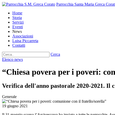
Parrocchia Santa Maria Greca
Corat
Home
Storia
Servizi
Eventi
News
Associazioni
Luisa Piccarreta
Contatti
Cerca
Elenco news
“Chiesa povera per i poveri: com
Verifica dell'anno pastorale 2020-2021. Il 
Generale
19 giugno 2021
Il 31 maggio scorso l’Arcivescovo ha inviato a tutte le parrocchie, Ass