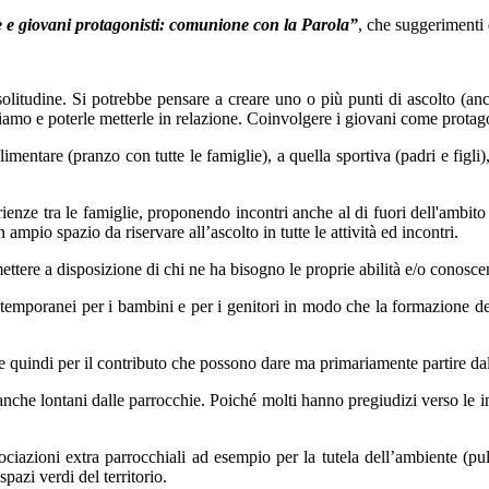
 e giovani protagonisti: comunione con la Parola”
, che suggeriment
solitudine. Si potrebbe pensare a creare uno o più punti di ascolto (anch
ntriamo e poterle metterle in relazione. Coinvolgere i giovani come protago
imentare (pranzo con tutte le famiglie), a quella sportiva (padri e figli), 
enze tra le famiglie, proponendo incontri anche al di fuori dell'ambito 
 ampio spazio da riservare all’ascolto in tutte le attività ed incontri.
ere a disposizione di chi ne ha bisogno le proprie abilità e/o conoscen
ontemporanei per i bambini e per i genitori in modo che la formazione d
i e quindi per il contributo che possono dare ma primariamente partire da
 anche lontani dalle parrocchie. Poiché molti hanno pregiudizi verso le 
iazioni extra parrocchiali ad esempio per la tutela dell’ambiente (puliz
pazi verdi del territorio.