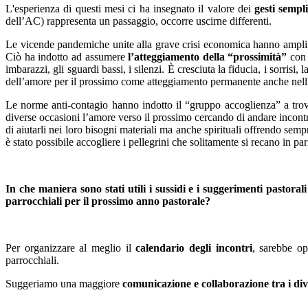
L'esperienza di questi mesi ci ha insegnato il valore dei
gesti sempl
dell’AC) rappresenta un passaggio, occorre uscirne differenti.
Le vicende pandemiche unite alla grave crisi economica hanno amplificat
Ciò ha indotto ad assumere
l’atteggiamento della “prossimità”
con 
imbarazzi, gli sguardi bassi, i silenzi. È cresciuta la fiducia, i sorrisi
dell’amore per il prossimo come atteggiamento permanente anche nell’
Le norme anti-contagio hanno indotto il “gruppo accoglienza” a tr
diverse occasioni l’amore verso il prossimo cercando di andare incontro 
di aiutarli nei loro bisogni materiali ma anche spirituali offrendo se
è stato possibile accogliere i pellegrini che solitamente si recano in pa
In che maniera sono stati utili i sussidi e i suggerimenti pastora
parrocchiali per il prossimo anno pastorale?
Per organizzare al meglio il
calendario degli incontri
, sarebbe op
parrocchiali.
Suggeriamo una maggiore
comunicazione e collaborazione tra i dive