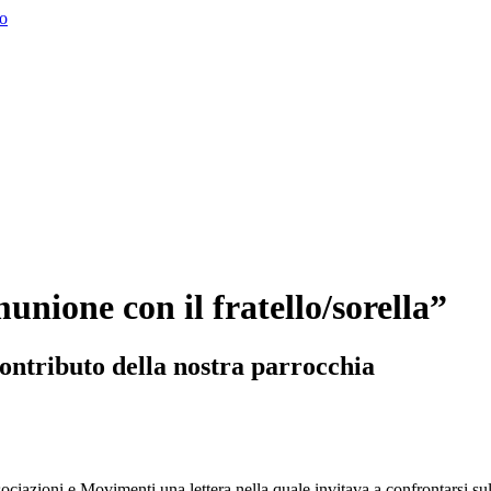
o
unione con il fratello/sorella”
contributo della nostra parrocchia
ociazioni e Movimenti una lettera nella quale invitava a confrontarsi su