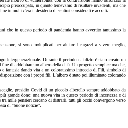
erate motivo di vulnerabilità, con la condivisione hanno rafforzato la
incipio preoccupato, in quanto temevamo di risultare invadenti, ma che
 in molti c'era il desiderio di sentirsi considerati e accolti.
ziani che in questo periodo di pandemia hanno avvertito tantissimo la
ensione, si sono moltiplicati per aiutare i ragazzi a vivere meglio,
ogo intergenerazionale. Durante il periodo natalizio è stato creato un
 fine di addobbare un albero della città. Un progetto semplice ma che,
o e fantasia dando vita a un coloratissimo intreccio di Fili, simbolo di
sposizione con i propri fili. L’albero è stato poi illuminato colorando
Bisceglie, presidio Covid di un piccolo alberello sempre addobbato da
 più grande dono: una nuova vita in questo periodo di incertezza e di
ra mille pensieri cercano di distrarli, tutti gli occhi convergono verso
tesa di “buone notizie”.