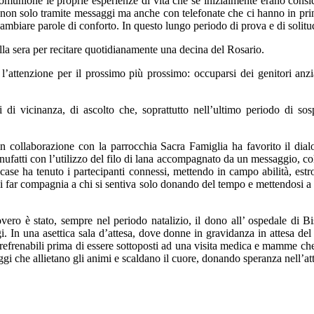
comunione le proprie esperienze di vita che se inizialmente erano consid
i non solo tramite messaggi ma anche con telefonate che ci hanno in pr
mbiare parole di conforto. In questo lungo periodo di prova e di solitudine
lla sera per recitare quotidianamente una decina del Rosario.
e l’attenzione per il prossimo più prossimo: occuparsi dei genitori an
di vicinanza, di ascolto che, soprattutto nell’ultimo periodo di sosp
in collaborazione con la parrocchia Sacra Famiglia ha favorito il dial
fatti con l’utilizzo del filo di lana accompagnato da un messaggio, col
 case ha tenuto i partecipanti connessi, mettendo in campo abilità, estr
far compagnia a chi si sentiva solo donando del tempo e mettendosi a di
overo è stato, sempre nel periodo natalizio, il dono all’ ospedale di 
 In una asettica sala d’attesa, dove donne in gravidanza in attesa del
rrefrenabili prima di essere sottoposti ad una visita medica e mamme che t
ggi che allietano gli animi e scaldano il cuore, donando speranza nell’at