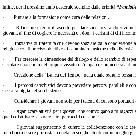
Infine, per il prossimo anno pastorale scandito dalla priorità
“Famiglie
· Puntare alla formazione come cura delle relazioni.
·
Rilanciare i centri di ascolto per dare vicinanza a chi vive in 
giovani, al fine di cogliere le necessità e i doni, i carismi di chi inco
·
Iniziative di fraternita che devono spaziare dalla condivisione al
religiose con il preciso obiettivo di camminare insieme nelle diversità.
·
Far crescere la dimensione del dialogo e dello scambio di esperi
suscitare il racconto del proprio vissuto e l’empatia. Ciò necessita di un
·
Creazione della "Banca del Tempo" nella quale ognuno possa mett
·
I percorsi catechistici devono prevedere percorsi paralleli e c
stessa famiglia nel suo insieme.
·
Considerare i giovani non solo per i talenti di cui sono portator
·
Organizzare attività per i giovani che coinvolgano altri ragazzi
quella di attivare la sinergia tra parrocchia e scuole.
·
I giovani suggeriscono di curare la collaborazione con le assoc
potrebbero essere proposta ai coetanei scegliendo di curare meglio gli s