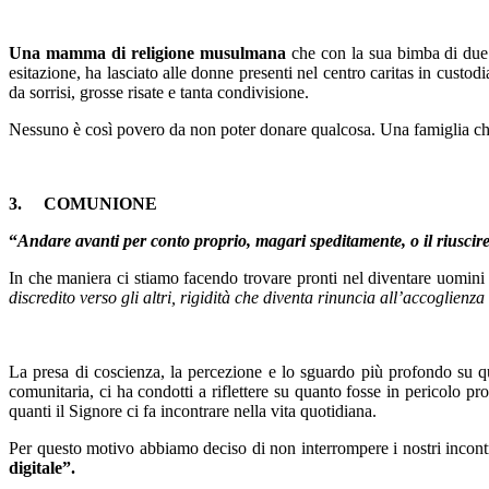
Una mamma di religione musulmana
che con la sua bimba di due a
esitazione, ha lasciato alle donne presenti nel centro caritas in cust
da sorrisi, grosse risate e tanta condivisione.
Nessuno è così povero da non poter donare qualcosa. Una famiglia che
3.
COMUNIONE
“
Andare avanti per conto proprio, magari speditamente, o il riuscir
In che maniera ci stiamo facendo trovare pronti nel diventare uomini 
discredito verso gli altri, rigidità che diventa rinuncia all’accoglienz
La presa di coscienza, la percezione e lo sguardo più profondo su q
comunitaria, ci ha condotti a riflettere su quanto fosse in pericolo pr
quanti il Signore ci fa incontrare nella vita quotidiana.
Per questo motivo abbiamo deciso di non interrompere i nostri incontr
digitale”.