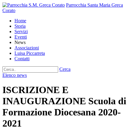
Parrocchia Santa Maria Greca
Corato
Home
Storia
Servizi
Eventi
News
Associazioni
Luisa Piccarreta
Contatti
Cerca
Elenco news
ISCRIZIONE E
INAUGURAZIONE Scuola di
Formazione Diocesana 2020-
2021