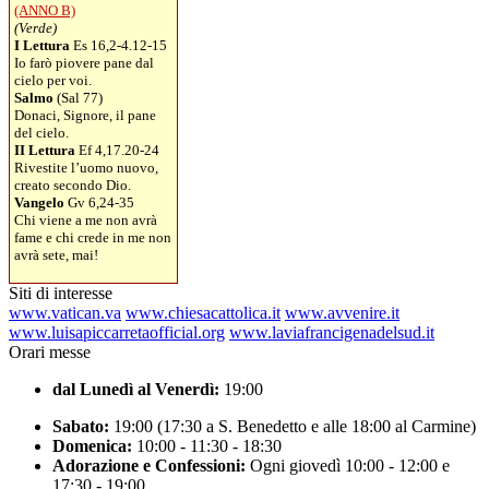
(ANNO B)
(Verde)
I Lettura
Es 16,2-4.12-15
Io farò piovere pane dal
cielo per voi.
Salmo
(Sal 77)
Donaci, Signore, il pane
del cielo.
II Lettura
Ef 4,17.20-24
Rivestite l’uomo nuovo,
creato secondo Dio.
Vangelo
Gv 6,24-35
Chi viene a me non avrà
fame e chi crede in me non
avrà sete, mai!
Siti di interesse
www.vatican.va
www.chiesacattolica.it
www.avvenire.it
www.luisapiccarretaofficial.org
www.laviafrancigenadelsud.it
Orari messe
dal Lunedì al Venerdì:
19:00
Sabato:
19:00 (17:30 a S. Benedetto e alle 18:00 al Carmine)
Domenica:
10:00 - 11:30 - 18:30
Adorazione e Confessioni:
Ogni giovedì 10:00 - 12:00 e
17:30 - 19:00