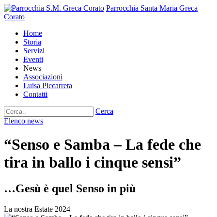
Parrocchia Santa Maria Greca
Corato
Home
Storia
Servizi
Eventi
News
Associazioni
Luisa Piccarreta
Contatti
Cerca
Elenco news
“Senso e Samba – La fede che
tira in ballo i cinque sensi”
…Gesù è quel Senso in più
La nostra Estate 2024