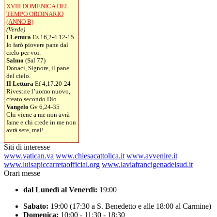
XVIII DOMENICA DEL
TEMPO ORDINARIO
(ANNO B)
(Verde)
I Lettura
Es 16,2-4.12-15
Io farò piovere pane dal
cielo per voi.
Salmo
(Sal 77)
Donaci, Signore, il pane
del cielo.
II Lettura
Ef 4,17.20-24
Rivestite l’uomo nuovo,
creato secondo Dio.
Vangelo
Gv 6,24-35
Chi viene a me non avrà
fame e chi crede in me non
avrà sete, mai!
Siti di interesse
www.vatican.va
www.chiesacattolica.it
www.avvenire.it
www.luisapiccarretaofficial.org
www.laviafrancigenadelsud.it
Orari messe
dal Lunedì al Venerdì:
19:00
Sabato:
19:00 (17:30 a S. Benedetto e alle 18:00 al Carmine)
Domenica:
10:00 - 11:30 - 18:30