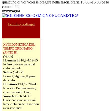
qualcuno di voi volesse pregare nella fascia oraria 13.00 -16.00 ce lo
comunichi.
Immmagini
La Liturgia di oggi
XVIII DOMENICA DEL
TEMPO ORDINARIO
(ANNO B)
(Verde)
I Lettura
Es 16,2-4.12-15
Io farò piovere pane dal
cielo per voi.
Salmo
(Sal 77)
Donaci, Signore, il pane
del cielo.
II Lettura
Ef 4,17.20-24
Rivestite l’uomo nuovo,
creato secondo Dio.
Vangelo
Gv 6,24-35
Chi viene a me non avrà
fame e chi crede in me non
avrà sete, mai!